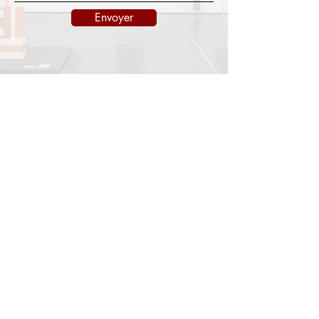
Envoyer
INFORMATIONS
Mentions légales
Politique d'expédition
Politique de retours
Politique de confidentialité
CONTACT
info@onedayart.com
Lundi-Vendredi 09H00-18H00
NEWSLETTER