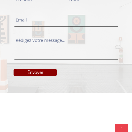
Envoyer
TACT
NEWSLETTER
onedayart.com
>