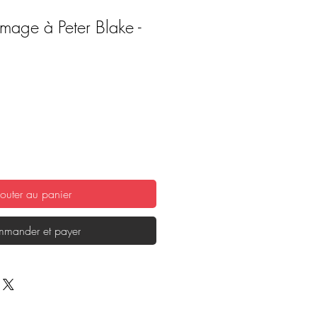
age à Peter Blake -
outer au panier
mander et payer