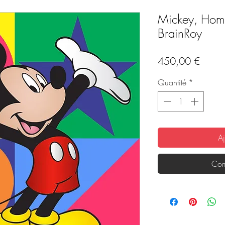
Mickey, Homm
BrainRoy
Prix
450,00 €
Quantité
*
Aj
Com