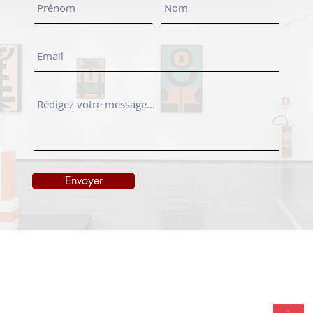
Envoyer
TACT
NEWSLETTER
onedayart.com