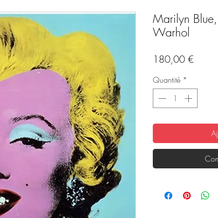
Marilyn Blue,
Warhol
Prix
180,00 €
Quantité
*
Aj
Com