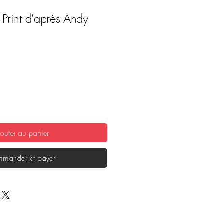
 Print d'après Andy
outer au panier
mander et payer