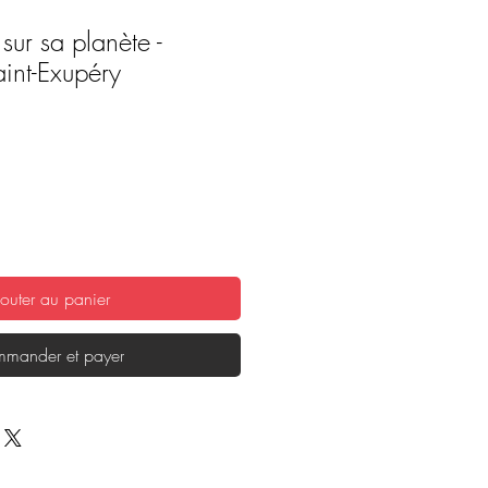
 sur sa planète -
int-Exupéry
outer au panier
mander et payer