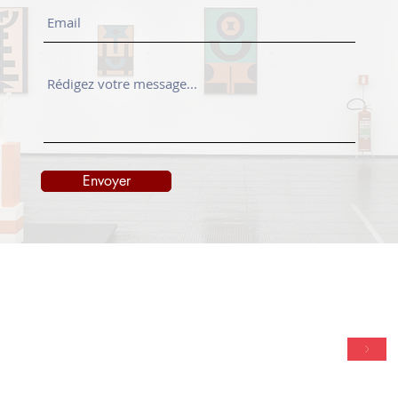
Envoyer
TACT
NEWSLETTER
onedayart.com
>
Vendredi 09H00-18H00