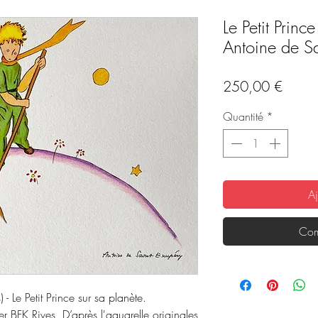
Le Petit Prince
Antoine de Sa
Prix
250,00 €
Quantité
*
Aj
Com
- Le Petit Prince sur sa planète.
r BFK Rives, D’après l'aquarelle originales