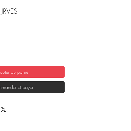
 JRVES
outer au panier
mander et payer