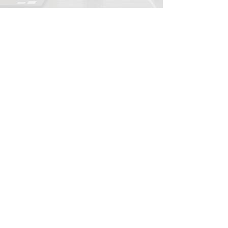
INFORMATIONS
Mentions légales
Politique d'expédition
Politique de retours
Politique de confidentialité
CONTACT
info@onedayart.com
Lundi-Vendredi 09H00-18H00
NEWSLETTER
>