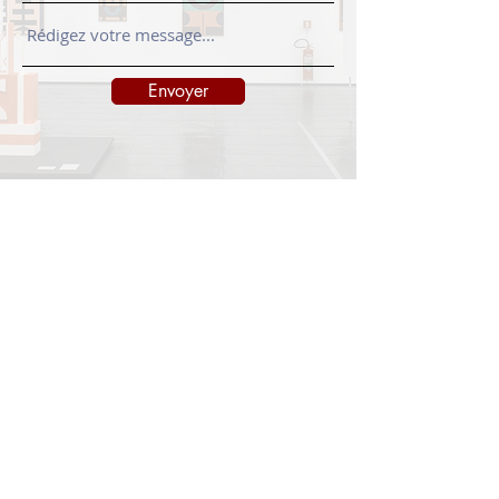
Envoyer
INFORMATIONS
Mentions légales
Politique d'expédition
Politique de retours
Politique de confidentialité
CONTACT
info@onedayart.com
Lundi-Vendredi 09H00-18H00