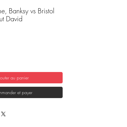
he, Banksy vs Bristol
ut David
outer au panier
mander et payer