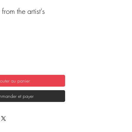
from the artist's
outer au panier
mander et payer