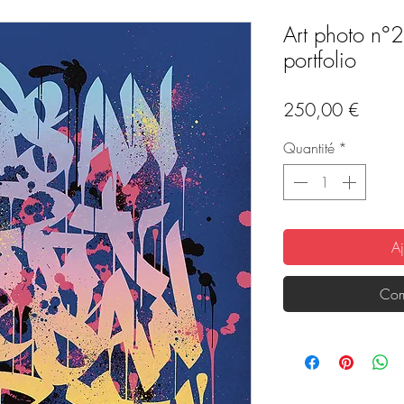
Art photo n°2 
portfolio
Prix
250,00 €
Quantité
*
Aj
Com