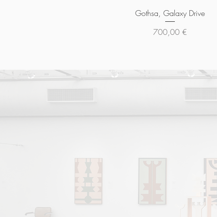
Aperçu rapide
Gothsa, Galaxy Drive
Prix
700,00 €