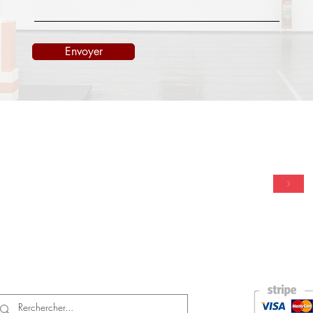
Envoyer
TACT
NEWSLETTER
onedayart.com
>
Vendredi 09H00-18H00