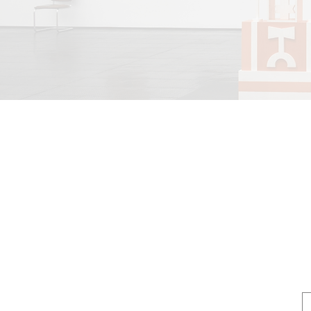
INFORMATIONS
CON
Mentions légales
info@
Politique d'expédition
Lundi-
Politique de retours
Politique de confidentialité