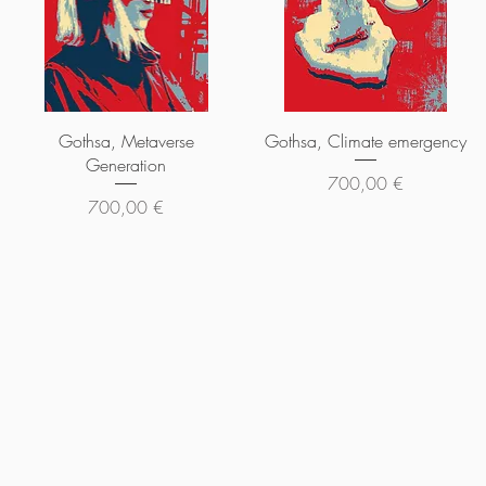
Aperçu rapide
Aperçu rapide
Gothsa, Metaverse
Gothsa, Climate emergency
Generation
Prix
700,00 €
Prix
700,00 €